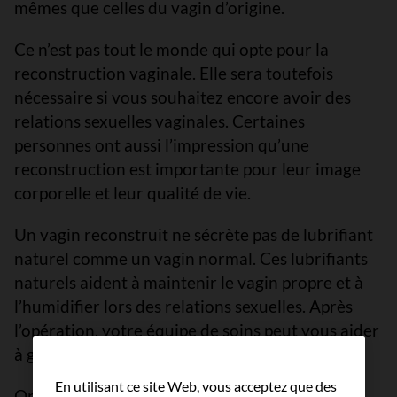
mêmes que celles du vagin d’origine.
Ce n’est pas tout le monde qui opte pour la
reconstruction vaginale. Elle sera toutefois
nécessaire si vous souhaitez encore avoir des
relations sexuelles vaginales. Certaines
personnes ont aussi l’impression qu’une
reconstruction est importante pour leur image
corporelle et leur qualité de vie.
Un vagin reconstruit ne sécrète pas de lubrifiant
naturel comme un vagin normal. Ces lubrifiants
naturels aident à maintenir le vagin propre et à
l’humidifier lors des relations sexuelles. Après
l’opération, votre équipe de soins peut vous aider
à gérer la sécheresse vaginale.
En utilisant ce site Web, vous acceptez que des
On encourage les personnes qui ont eu une