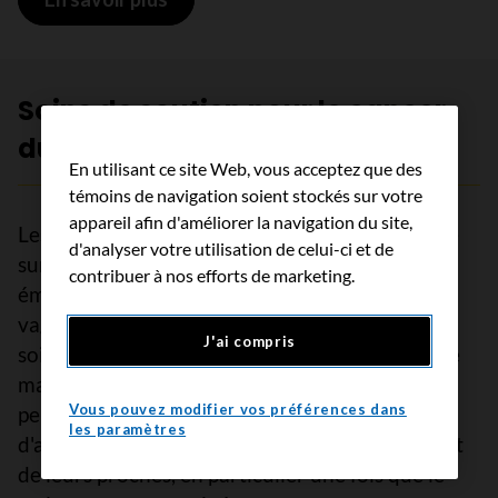
Soins de soutien pour le cancer
du vagin
En utilisant ce site Web, vous acceptez que des
témoins de navigation soient stockés sur votre
appareil afin d'améliorer la navigation du site,
Les soins de soutien permettent aux femmes de
d'analyser votre utilisation de celui-ci et de
surmonter les obstacles physiques, pratiques,
contribuer à nos efforts de marketing.
émotifs et spirituels engendrés par le cancer du
vagin. C'est une composante importante des
J'ai compris
soins apportés aux personnes atteintes de cette
maladie. De nombreux programmes et services
Vous pouvez modifier vos préférences dans
permettent de répondre aux besoins et
les paramètres
d'améliorer la qualité de vie de ces personnes et
de leurs proches, en particulier une fois que le