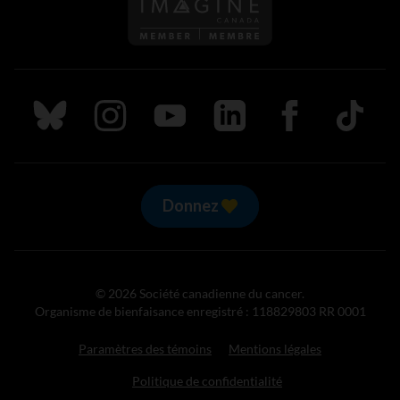
Suivez nous sur Bluesky
Suivez nous sur Instagram
Suivez nous sur Youtube
Suivez nous sur LinkedIn
Suivez nous sur
TikTok
Donnez
© 2026 Société canadienne du cancer.
Organisme de bienfaisance enregistré : 118829803 RR 0001
Paramètres des témoins
Mentions légales
Politique de confidentialité