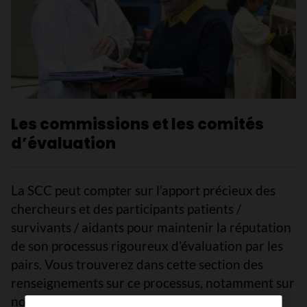
Les commissions et les comités
d’évaluation
La SCC peut compter sur l’apport précieux des
chercheurs et des participants patients /
survivants / aidants pour maintenir la réputation
de son processus rigoureux d’évaluation par les
pairs. Vous trouverez dans cette section des
renseignements sur ce processus, notamment sur
nos comités d’évaluation et notre conseil