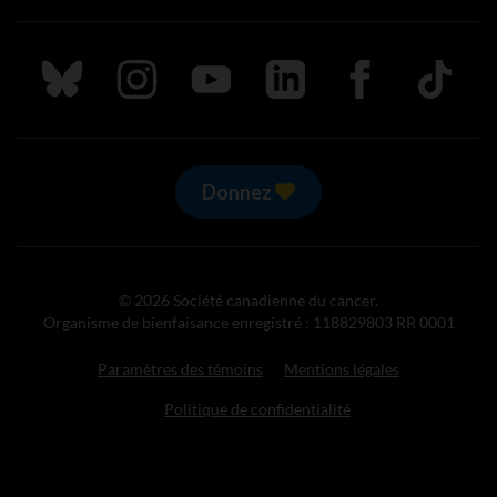
Suivez nous sur Bluesky
Suivez nous sur Instagram
Suivez nous sur Youtube
Suivez nous sur LinkedIn
Suivez nous sur
TikTok
Donnez
© 2026 Société canadienne du cancer.
Organisme de bienfaisance enregistré : 118829803 RR 0001
Paramètres des témoins
Mentions légales
Politique de confidentialité