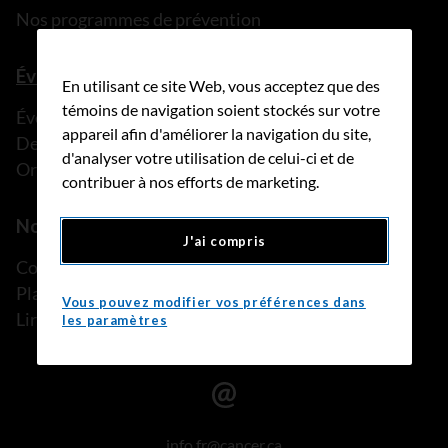
Nos programmes de prévention
Événements
En utilisant ce site Web, vous acceptez que des
témoins de navigation soient stockés sur votre
Événements
appareil afin d'améliorer la navigation du site,
Devenez partenaire
d'analyser votre utilisation de celui-ci et de
Organisez une collecte de fond
contribuer à nos efforts de marketing.
Notre travail sur l’équité en santé
J'ai compris
Communautés mal desservies
Plan d’excellence en matière d’inclusion
Vous pouvez modifier vos préférences dans
Lire notre rapport
les paramètres
info.fr@cancer.ca