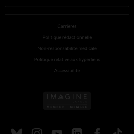
Carrières
Politique rédactionnelle
Non-responsabilité médicale
Politique relative aux hyperliens
Accessibilité
Suivez nous sur Bluesky
Suivez nous sur Instagram
Suivez nous sur Youtube
Suivez nous sur LinkedIn
Suivez nous sur
TikTok