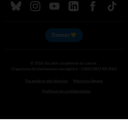
Suivez nous sur Bluesky
Suivez nous sur Instagram
Suivez nous sur Youtube
Suivez nous sur LinkedIn
Suivez nous sur
TikTok
Donnez
© 2026 Société canadienne du cancer.
Organisme de bienfaisance enregistré : 118829803 RR 0001
Paramètres des témoins
Mentions légales
Politique de confidentialité