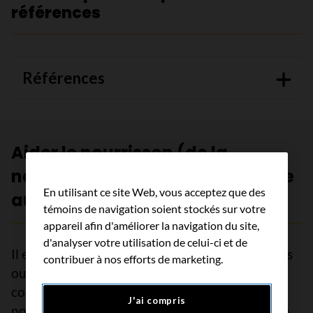
références
Références
Aider le nourrisson (de la
naissance à 12 mois) à faire face
En utilisant ce site Web, vous acceptez que des
aux tests et au traitement
témoins de navigation soient stockés sur votre
appareil afin d'améliorer la navigation du site,
d'analyser votre utilisation de celui-ci et de
Il est difficile de préparer le nourrisson aux tests
contribuer à nos efforts de marketing.
ou au traitement puisqu’il ne peut pas parler ou
comprendre des explications. On aide le plus le
J'ai compris
nourrisson en étant présent et en s’occupant de