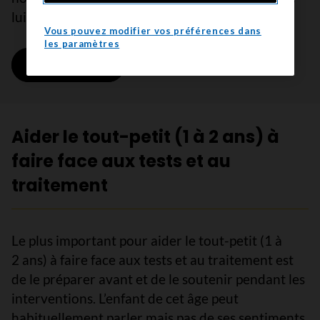
lui lors de l’intervention.
Vous pouvez modifier vos préférences dans
les paramètres
En savoir plus
sur Aider le nourrisson (de la naissan
Aider le tout-petit (1 à 2 ans) à
faire face aux tests et au
traitement
Le plus important pour aider le tout-petit (1 à
2 ans) à faire face aux tests et au traitement est
de le préparer avant et de le soutenir pendant les
interventions. L’enfant de cet âge peut
habituellement parler mais pas de ses sentiments,