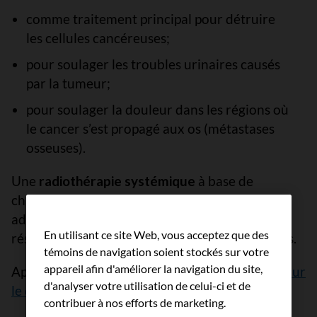
comme traitement principal pour détruire
les cellules cancéreuses;
pour soulager les troubles urinaires causés
par la tumeur;
pour soulager la douleur dans les régions où
le cancer s’est propagé aux os (métastases
osseuses).
Une
radiothérapie systémique
à base de
chlorure de radium 223 (Xofigo) peut être
administrée pour un cancer de la prostate
En utilisant ce site Web, vous acceptez que des
résistant à la castration qui s’est propagé aux os.
témoins de navigation soient stockés sur votre
appareil afin d'améliorer la navigation du site,
Apprenez-en davantage sur la
radiothérapie pour
d'analyser votre utilisation de celui-ci et de
le cancer de la prostate
.
contribuer à nos efforts de marketing.