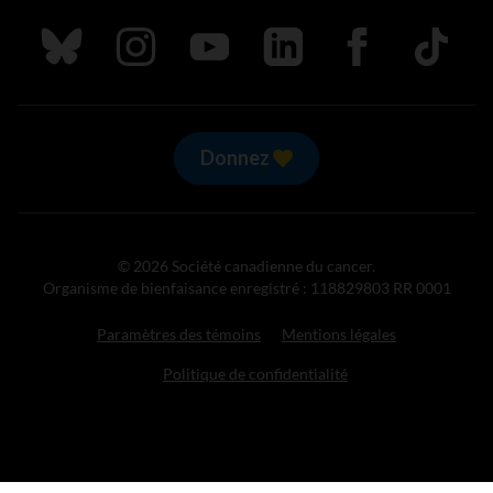
Suivez nous sur Bluesky
Suivez nous sur Instagram
Suivez nous sur Youtube
Suivez nous sur LinkedIn
Suivez nous sur
TikTok
Donnez
© 2026 Société canadienne du cancer.
Organisme de bienfaisance enregistré : 118829803 RR 0001
Paramètres des témoins
Mentions légales
Politique de confidentialité