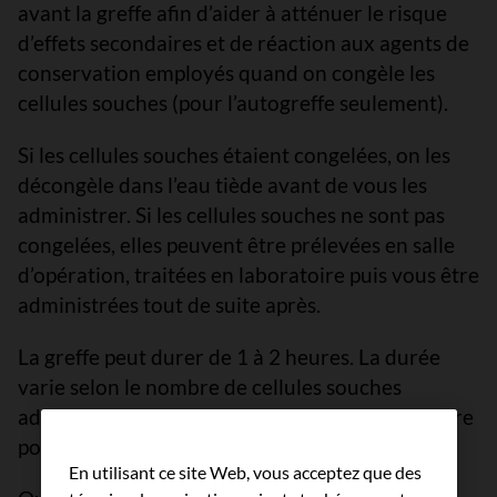
avant la greffe afin d’aider à atténuer le risque
d’effets secondaires et de réaction aux agents de
conservation employés quand on congèle les
cellules souches (pour l’autogreffe seulement).
Si les cellules souches étaient congelées, on les
décongèle dans l’eau tiède avant de vous les
administrer. Si les cellules souches ne sont pas
congelées, elles peuvent être prélevées en salle
d’opération, traitées en laboratoire puis vous être
administrées tout de suite après.
La greffe peut durer de 1 à 2 heures. La durée
varie selon le nombre de cellules souches
administrées, qui est calculé en fonction de votre
poids.
En utilisant ce site Web, vous acceptez que des