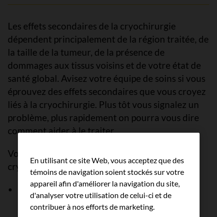
Les effets secondaires de la cryochirurgie
dépendent principalement de la région traitée, de
la taille de la tumeur, de la présence de
dommages aux tissus voisins et de votre état de
santé global. Avisez votre équipe de soins si vous
éprouvez des effets secondaires que vous croyez
liés à la cryochirurgie. Plus tôt vous signalez un
problème, plus rapidement on pourra vous dire
comment aider à le traiter.
Voici certains effets secondaires de la
En utilisant ce site Web, vous acceptez que des
cryochirurgie :
témoins de navigation soient stockés sur votre
appareil afin d'améliorer la navigation du site,
formation de tissu cicatriciel et
d'analyser votre utilisation de celui-ci et de
hypopigmentation (perte de
mélanine
ou
contribuer à nos efforts de marketing.
décoloration de la peau) à l'endroit traité;