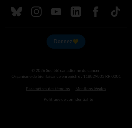
Suivez nous sur Bluesky
Suivez nous sur Instagram
Suivez nous sur Youtube
Suivez nous sur LinkedIn
Suivez nous sur
TikTok
Donnez
© 2026 Société canadienne du cancer.
Organisme de bienfaisance enregistré : 118829803 RR 0001
Paramètres des témoins
Mentions légales
Politique de confidentialité