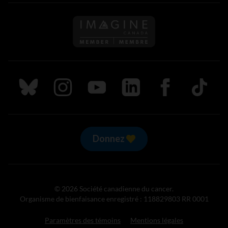
Suivez nous sur Bluesky
Suivez nous sur Instagram
Suivez nous sur Youtube
Suivez nous sur LinkedIn
Suivez nous sur
TikTok
Donnez
© 2026 Société canadienne du cancer.
Organisme de bienfaisance enregistré : 118829803 RR 0001
Paramètres des témoins
Mentions légales