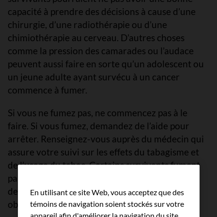
capacité à prendre des décisions à cause d’une
chirurgie, d’une radiothérapie ou d’une
chimiothérapie au cerveau. D’autres choses
comme la pression des camarades ou l’audace
peuvent aussi faire en sorte qu’un adolescent ou
un jeune adulte ayant survécu à un cancer
commence à fumer.
Si vous ne fumez pas, ne commencez pas à le
faire. Si vous fumez, demandez de l’aide pour
arrêter. Renseignez-vous auprès du médecin qui
assure votre suivi sur les effets du tabagisme et
de l’usage du tabac. Certains survivants fument
parce qu’ils sont dépressifs. Si c’est le cas,
demandez à votre médecin de suivi comment
En utilisant ce site Web, vous acceptez que des
obtenir de l’aide.
témoins de navigation soient stockés sur votre
appareil afin d'améliorer la navigation du site,