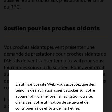
aussi être admissibles aux prestations d’enfants
du RPC.
Soutien pour les proches aidants
Vos proches aidants peuvent présenter une
demande de prestations pour proches aidants de
l’AE s’ils doivent s’absenter du travail pour vous
fournir des soins ou du soutien. Pour avoir droit
aux prestations, les proches aidants doivent être
des membres de votre famille ou être considérés
En utilisant ce site Web, vous acceptez que des
comme tels.
témoins de navigation soient stockés sur votre
appareil afin d'améliorer la navigation du site,
Il existe 3 types de prestations pour proches
d'analyser votre utilisation de celui-ci et de
aidants de l’AE.
contribuer à nos efforts de marketing.