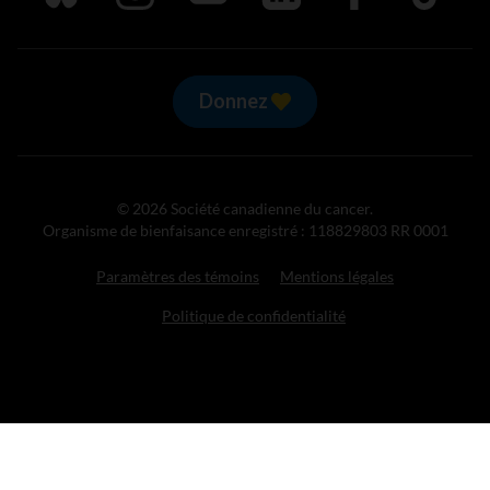
Donnez
© 2026 Société canadienne du cancer.
Organisme de bienfaisance enregistré : 118829803 RR 0001
Paramètres des témoins
Mentions légales
Politique de confidentialité