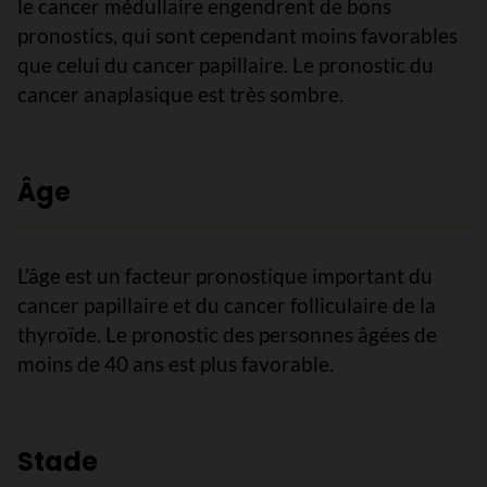
le cancer médullaire engendrent de bons
pronostics, qui sont cependant moins favorables
que celui du cancer papillaire. Le pronostic du
cancer anaplasique est très sombre.
Âge
L’âge est un facteur pronostique important du
cancer papillaire et du cancer folliculaire de la
thyroïde. Le pronostic des personnes âgées de
moins de 40 ans est plus favorable.
Stade