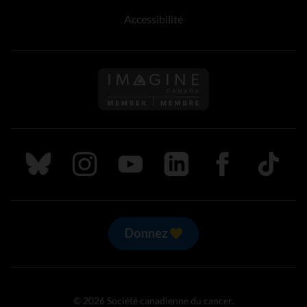
Accessibilité
Suivez nous sur Bluesky
Suivez nous sur Instagram
Suivez nous sur Youtube
Suivez nous sur LinkedIn
Suivez nous sur
TikTok
Donnez
© 2026 Société canadienne du cancer.