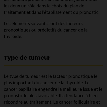
les deux un rôle dans le choix du plan de
traitement et dans l'établissement du pronostic.
Les éléments suivants sont des facteurs
pronostiques ou prédictifs du cancer de la
thyroïde.
Type de tumeur
Le type de tumeur est le facteur pronostique le
plus important du cancer de la thyroïde. Le
cancer papillaire engendre la meilleure issue et le
pronostic le plus favorable. Il a tendance à bien
répondre au traitement. Le cancer folliculaire et