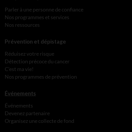
Parler à une personne de confiance
Nos programmes et services
Nos ressources
Prévention et dépistage
Réduisez votre risque
Détection précoce du cancer
C’est ma vie!
Nos programmes de prévention
Événements
Événements
Devenez partenaire
Organisez une collecte de fond