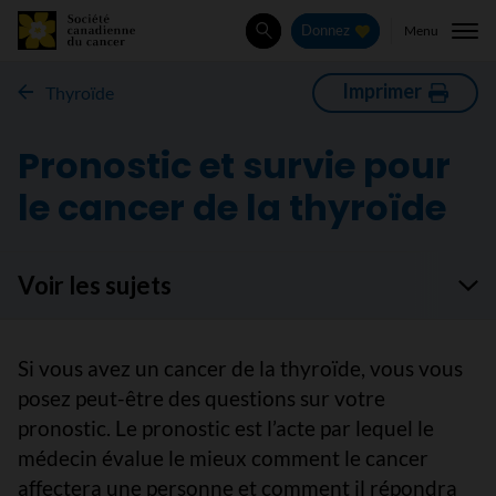
Menu
Donnez
Rechercher
Imprimer
Thyroïde
Pronostic et survie pour
le cancer de la thyroïde
Voir les sujets
Si vous avez un cancer de la thyroïde, vous vous
posez peut-être des questions sur votre
pronostic. Le pronostic est l’acte par lequel le
médecin évalue le mieux comment le cancer
affectera une personne et comment il répondra