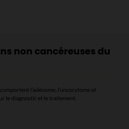
es du rein
ons non cancéreuses du
 comportent l’adénome, l’oncocytome et
 le diagnostic et le traitement.
ons non cancéreuses du rein