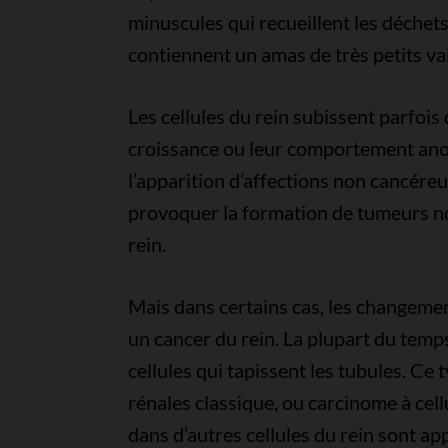
minuscules qui recueillent les déchet
contiennent un amas de très petits vai
Les cellules du rein subissent parfoi
croissance ou leur comportement an
l’apparition d’affections non cancére
provoquer la formation de tumeurs n
rein.
Mais dans certains cas, les changemen
un cancer du rein. La plupart du temps
cellules qui tapissent les tubules. Ce
rénales classique, ou carcinome à cell
dans d’autres cellules du rein sont ap