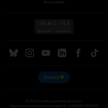
Accessibilité
Suivez nous sur Bluesky
Suivez nous sur Instagram
Suivez nous sur Youtube
Suivez nous sur LinkedIn
Suivez nous sur
TikTok
Donnez
© 2026 Société canadienne du cancer.
Organisme de bienfaisance enregistré : 118829803 RR 0001