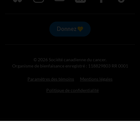
Donnez
© 2026 Société canadienne du cancer.
Organisme de bienfaisance enregistré : 118829803 RR 0001
Paramètres des témoins
Mentions légales
Politique de confidentialité