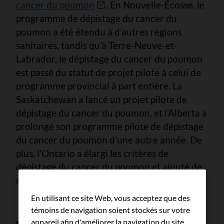
cancer du poumon
. En Nouvelle-Écosse, le
programme de dépistage du cancer du
poumon a été étendu à d’autres régions
sanitaires, tandis qu’à Terre-Neuve-et-
Labrador, le dépistage du cancer du poumon
est passé du statut de projet pilote à celui de
programme provincial à part entière. La
Saskatchewan a lancé un projet pilote de
dépistage du cancer du poumon, et l’Alberta a
prolongé son programme pilote de dépistage
du cancer du poumon d’une autre année. De
plus, l’Ontario a élargi les critères de
dépistage du cancer du poumon et ajouté de
nouveaux sites à son programme.
En utilisant ce site Web, vous acceptez que des
témoins de navigation soient stockés sur votre
appareil afin d'améliorer la navigation du site,