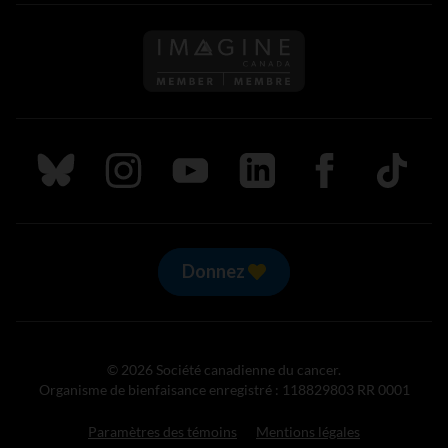
Suivez nous sur Bluesky
Suivez nous sur Instagram
Suivez nous sur Youtube
Suivez nous sur LinkedIn
Suivez nous sur
TikTok
Donnez
© 2026 Société canadienne du cancer.
Organisme de bienfaisance enregistré : 118829803 RR 0001
Paramètres des témoins
Mentions légales