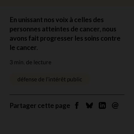
En unissant nos voix à celles des
personnes atteintes de cancer, nous
avons fait progresser les soins contre
le cancer.
3 min. de lecture
défense de l’intérêt public
Partager cette page
Partager sur Facebook
Partager sur Blues
Partager sur 
Envoyer 