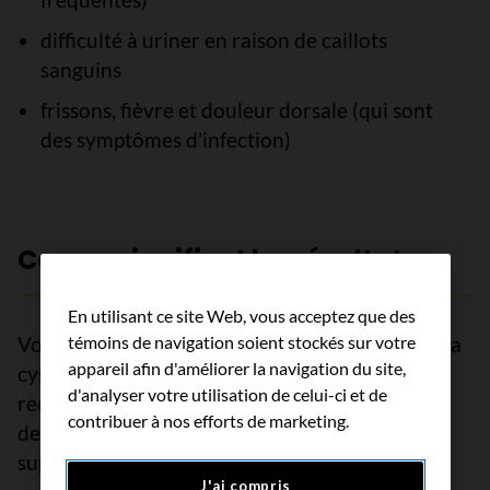
difficulté à uriner en raison de caillots
sanguins
frissons, fièvre et douleur dorsale (qui sont
des symptômes d’infection)
Ce que signifient les résultats
En utilisant ce site Web, vous acceptez que des
témoins de navigation soient stockés sur votre
Votre médecin vous expliquerales résultats de la
appareil afin d'améliorer la navigation du site,
cystoscopie ou de l’urétéroscopie et peut
d'analyser votre utilisation de celui-ci et de
recommander des examens, des interventions,
contribuer à nos efforts de marketing.
des soins de suivi ou des traitements
supplémentaires.
J'ai compris