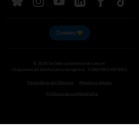
Suivez nous sur Bluesky
Suivez nous sur Instagram
Suivez nous sur Youtube
Suivez nous sur LinkedIn
Suivez nous sur
TikTok
Donnez
© 2026 Société canadienne du cancer.
Organisme de bienfaisance enregistré : 118829803 RR 0001
Paramètres des témoins
Mentions légales
Politique de confidentialité