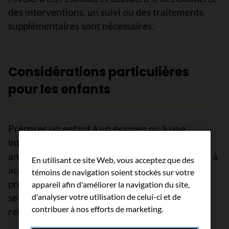
des interventions, un suivi ou des traitements
supplémentaires sont nécessaires.
Considérations particulières
pour les enfants
Préparer un enfant à un examen ou à une
intervention peut permettre de réduire son
anxiété et d’accroître sa collaboration et l’aider à
En utilisant ce site Web, vous acceptez que des
acquérir des habiletés d’adaptation. La
témoins de navigation soient stockés sur votre
préparation comprend l’explication de ce qui va
appareil afin d'améliorer la navigation du site,
se passer pendant l’examen, dont ce qu’il verra,
d'analyser votre utilisation de celui-ci et de
contribuer à nos efforts de marketing.
ressentira et entendra.