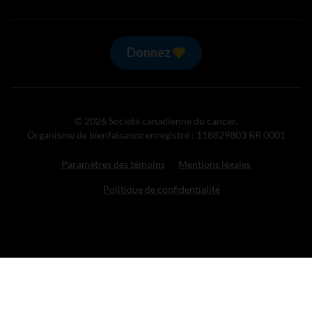
Donnez
© 2026 Société canadienne du cancer.
Organisme de bienfaisance enregistré : 118829803 RR 0001
Paramètres des témoins
Mentions légales
Politique de confidentialité