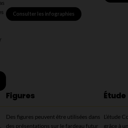
as
es
Consulter les infographies
r
Figures
Étude
Des figures peuvent être utilisées dans
L’étude C
,
des présentations sur le fardeau futur
grâce à u