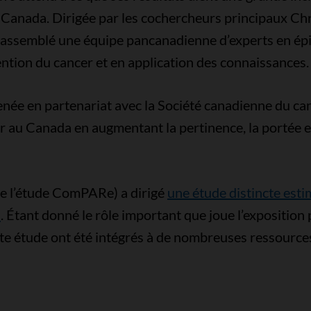
u Canada. Dirigée par les cochercheurs principaux Chr
ssemblé une équipe pancanadienne d’experts en épid
ention du cancer et en application des connaissances.
ée en partenariat avec la Société canadienne du canc
 au Canada en augmentant la pertinence, la portée et 
de l’étude ComPARe) a dirigé
une étude distincte esti
a
. Étant donné le rôle important que joue l’exposition
tte étude ont été intégrés à de nombreuses ressources