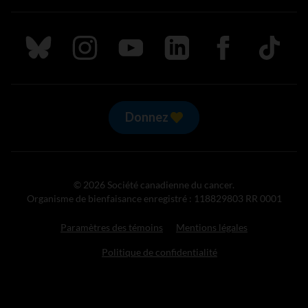
Suivez nous sur Bluesky
Suivez nous sur Instagram
Suivez nous sur Youtube
Suivez nous sur LinkedIn
Suivez nous sur
TikTok
Donnez
© 2026 Société canadienne du cancer.
Organisme de bienfaisance enregistré : 118829803 RR 0001
Paramètres des témoins
Mentions légales
Politique de confidentialité