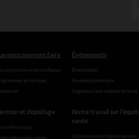
ue nous pouvons faire
Événements
 à une personne de confiance
Événements
rogrammes et services
Devenez partenaire
essources
Organisez une collecte de fond
ention et dépistage
Notre travail sur l’équit
santé
ez votre risque
Communautés mal desservies
ion précoce du cancer