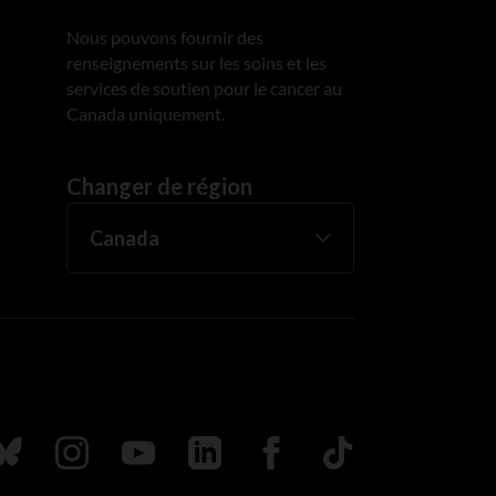
Nous pouvons fournir des
renseignements sur les soins et les
services de soutien pour le cancer au
Canada uniquement.
Changer de région
uivez nous sur Bluesky
Suivez nous sur Instagram
Suivez nous sur Youtube
Suivez nous sur LinkedIn
Suivez nous sur Faceboo
TikTok