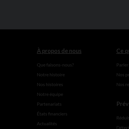
À propos de nous
Ce q
Que faisons-nous?
Parler
Notre histoire
Nos p
Nos histoires
Nos r
Notre équipe
Prév
Partenariats
États financiers
Réduis
Actualités
Détect