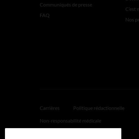
Communiqués de presse
C’est 
FAQ
Nos p
Carrières
Politique rédactionnelle
Non-responsabilité médicale
Politique relative aux hyperliens