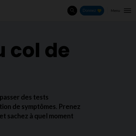
Menu
Donnez
Rechercher
 col de
 passer des tests
rition de symptômes. Prenez
 et sachez à quel moment