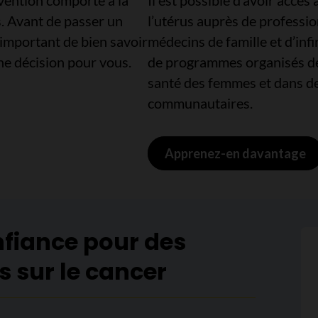
vention comporte à la
Il est possible d’avoir accès
s. Avant de passer un
l’utérus auprès de professi
t important de bien savoir
médecins de famille et d’infi
nne décision pour vous.
de programmes organisés de 
santé des femmes et dans de
communautaires.
Apprenez-en davantage
nfiance pour des
s sur le cancer