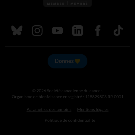
Suivez nous sur Bluesky
Suivez nous sur Instagram
Suivez nous sur Youtube
Suivez nous sur LinkedIn
Suivez nous sur
TikTok
Donnez
© 2026 Société canadienne du cancer.
Organisme de bienfaisance enregistré : 118829803 RR 0001
Paramètres des témoins
Mentions légales
Politique de confidentialité