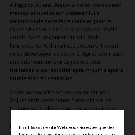
À l’âge de 50 ans, Anjum a passé son examen
médical annuel et son médecin lui a
recommandé de se faire dépister pour le
cancer du sein. La
mammographie
a révélé
qu’elle avait un cancer du sein, mais
heureusement, il avait été découvert avant
de se développer au
stade 1
. Après avoir subi
une intervention chirurgicale et des
traitements de radiothérapie, Anjum a appris
qu’elle était en rémission.
Après son expérience de cancer du sein,
Anjum était déterminée à renseigner les
femmes sur la détection précoce, mais son
diagnostic n’a pas été la seule raison qui l’a
poussée à en promouvoir l’importance de
En utilisant ce site Web, vous acceptez que des
cette démarche. En effet, une amie du
témoins de navigation soient stockés sur votre