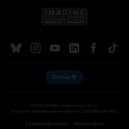
Suivez nous sur Bluesky
Suivez nous sur Instagram
Suivez nous sur Youtube
Suivez nous sur LinkedIn
Suivez nous sur
TikTok
Donnez
© 2026 Société canadienne du cancer.
Organisme de bienfaisance enregistré : 118829803 RR 0001
Paramètres des témoins
Mentions légales