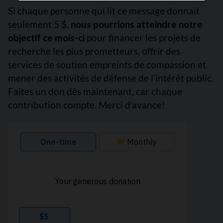
Si chaque personne qui lit ce message donnait
seulement 5 $,
nous pourrions atteindre notre
objectif ce mois-ci
pour financer les projets de
recherche les plus prometteurs, offrir des
services de soutien empreints de compassion et
mener des activités de défense de l’intérêt public.
Faites un don dès maintenant, car chaque
contribution compte. Merci d’avance!