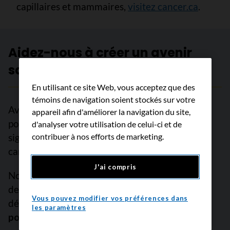
capillaires et mammaires,
visitez cancer.ca
.
Aidez-nous à créer un avenir
sans cancer
En utilisant ce site Web, vous acceptez que des
témoins de navigation soient stockés sur votre
Avec le soutien de lecteurs comme vous, nous
appareil afin d'améliorer la navigation du site,
pouvons continuer à faire une différence
d'analyser votre utilisation de celui-ci et de
significative pour les personnes atteintes de
contribuer à nos efforts de marketing.
cancer.
J'ai compris
Nous sommes déterminés à augmenter les taux
de survie, à freiner le cancer avant qu’il ne se
Vous pouvez modifier vos préférences dans
développe et à améliorer des vies.
Mais nous ne
les paramètres
pouvons pas y arriver sans vous.