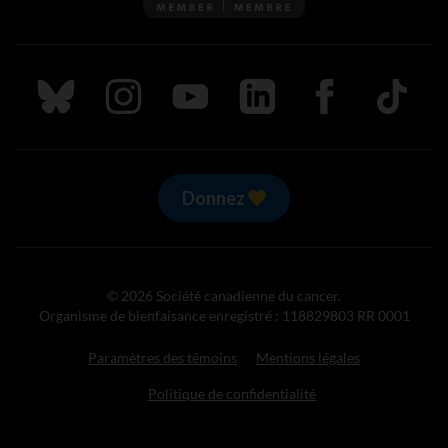
Suivez nous sur Bluesky
Suivez nous sur Instagram
Suivez nous sur Youtube
Suivez nous sur LinkedIn
Suivez nous sur
TikTok
Donnez
© 2026 Société canadienne du cancer.
Organisme de bienfaisance enregistré : 118829803 RR 0001
Paramètres des témoins
Mentions légales
Politique de confidentialité