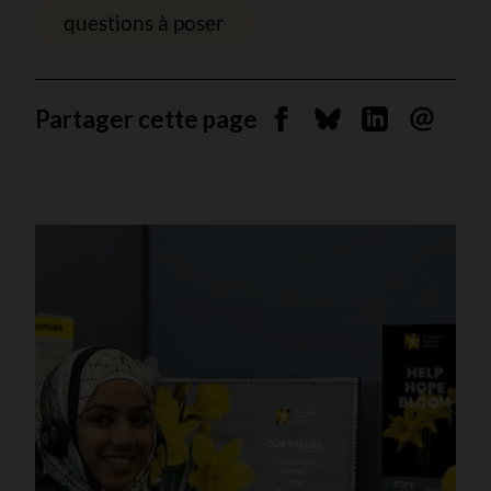
questions à poser
Partager cette page
Partager sur Facebook
Partager sur Blues
Partager sur 
Envoyer 