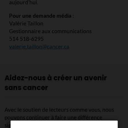
aujourd’hui.
Pour une demande média :
Valérie Taillon
Gestionnaire aux communications
514 518-6295
valerie.taillon@cancer.ca
Aidez-nous à créer un avenir
sans cancer
Avec le soutien de lecteurs comme vous, nous
pouvons continuer à faire une différence
significative pour les personnes atteintes de