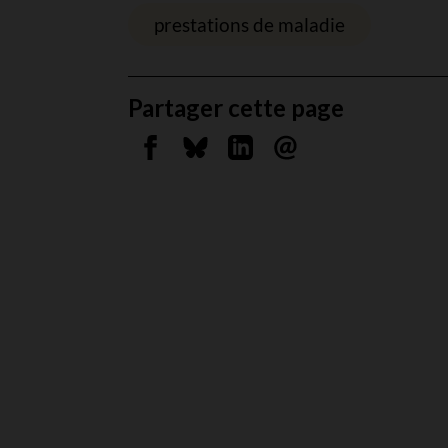
prestations de maladie
Partager cette page
Partager sur Facebook
Partager sur Bluesky
Partager sur Linkedin
Envoyer par courrie