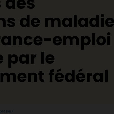
 des
ns de maladi
urance-emploi
 par le
ment fédéral
presse