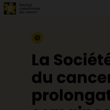
Communiqué de presse
La Socié
du cancer
prolongat