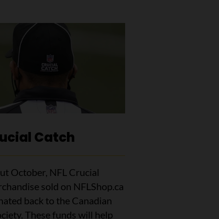
ucial Catch
t October, NFL Crucial
chandise sold on NFLShop.ca
onated back to the Canadian
ciety. These funds will help