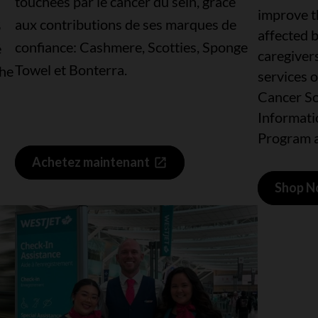
touchées par le cancer du sein, grâce
improve th
aux contributions de ses marques de
$
affected b
confiance: Cashmere, Scotties, Sponge
é
caregiver
Towel et Bonterra.
che
services 
Cancer So
Informati
Program 
Achetez maintenant
Shop 