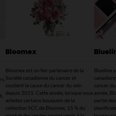
Bloomex
Blueli
Bloomex est un fier partenaire de la
Blueline s
Société canadienne du cancer et
canadienn
rs;
soutient la cause du cancer du sein
cancer du
depuis 2015. Cette année, lorsque vous
année, Bl
é,
achetez certains bouquets de la
partie de
collection SCC de Bloomex, 15 % du
planificat
produit des ventes seront remis à la
bureau sp