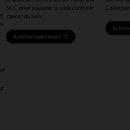
SCC pour soutenir la lutte contre le
Collectio
le
cancer du sein.
es
Achete
Achetez maintenant
.
sur
ur