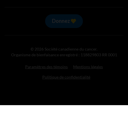
Donnez
© 2026 Société canadienne du cancer.
Organisme de bienfaisance enregistré : 118829803 RR 0001
Paramètres des témoins
Mentions légales
Politique de confidentialité