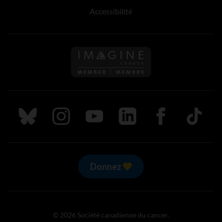
Accessibilité
Suivez nous sur Bluesky
Suivez nous sur Instagram
Suivez nous sur Youtube
Suivez nous sur LinkedIn
Suivez nous sur
TikTok
Donnez
© 2026 Société canadienne du cancer.