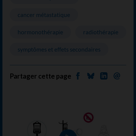
cancer métastatique
hormonothérapie
radiothérapie
symptômes et effets secondaires
Partager cette page
Partager sur Facebook
Partager sur Blues
Partager sur 
Envoyer 