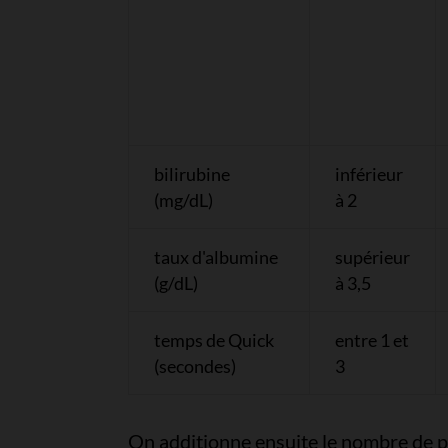
bilirubine
inférieur
(mg/dL)
à 2
taux d'albumine
supérieur
(g/dL)
à 3,5
temps de Quick
entre 1 et
(secondes)
3
On additionne ensuite le nombre de po