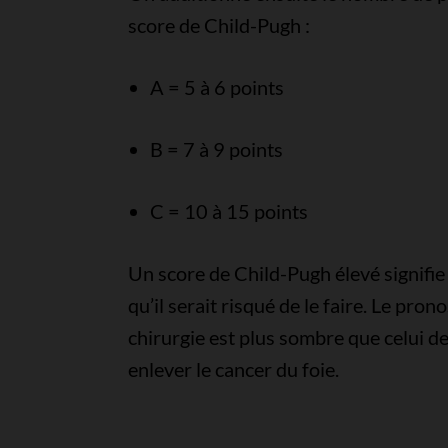
score de Child-Pugh :
A = 5 à 6 points
B = 7 à 9 points
C = 10 à 15 points
Un score de Child-Pugh élevé signifie
qu’il serait risqué de le faire. Le pr
chirurgie est plus sombre que celui d
enlever le cancer du foie.