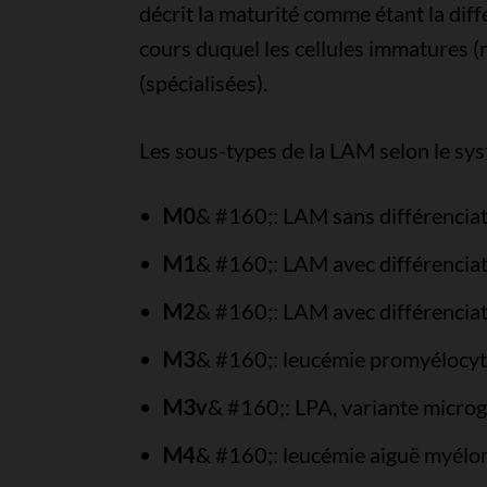
décrit la maturité comme étant la diff
cours duquel les cellules immatures (
(spécialisées).
Les sous-types de la LAM selon le sys
M0
& #160;: LAM sans différencia
M1
& #160;: LAM avec différencia
M2
& #160;: LAM avec différencia
M3
& #160;: leucémie promyélocyta
M3v
& #160;: LPA, variante microg
M4
& #160;: leucémie aiguë myél