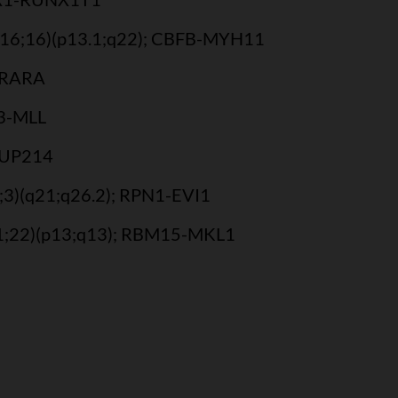
t(16;16)(p13.1;q22); CBFB-MYH11
L-RARA
T3-MLL
-NUP214
3;3)(q21;q26.2); RPN1-EVI1
t(1;22)(p13;q13); RBM15-MKL1