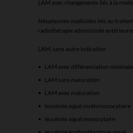
LAM avec changements liés à la myél
Néoplasmes myéloïdes liés au traitem
radiothérapie administrée antérieur
LAM, sans autre indication
LAM avec différenciation minimale
LAM sans maturation
LAM avec maturation
leucémie aiguë myélomonocytaire
leucémie aiguë monocytaire
leucémie érythroblastique aiguë