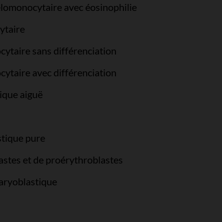
lomonocytaire avec éosinophilie
ytaire
ytaire sans différenciation
ytaire avec différenciation
ique aiguë
stique pure
stes et de proérythroblastes
aryoblastique