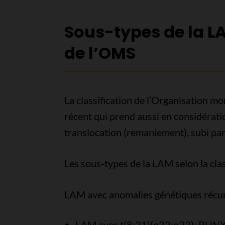
Sous-types de la LA
de l’OMS
La classification de l’Organisation m
récent qui prend aussi en considéra
translocation (remaniement), subi pa
Les sous-types de la LAM selon la cla
LAM avec anomalies génétiques récu
LAM avec t(8;21)(q22;q22); R