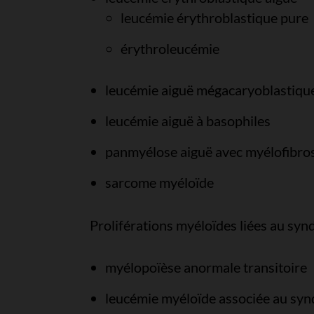
leucémie érythroblastique pure
érythroleucémie
leucémie aiguë mégacaryoblastiqu
leucémie aiguë à basophiles
panmyélose aiguë avec myélofibro
sarcome myéloïde
Proliférations myéloïdes liées au s
myélopoïèse anormale transitoire
leucémie myéloïde associée au s