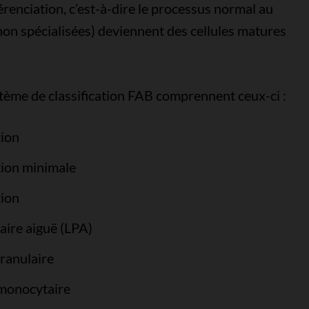
érenciation, c’est-à-dire le processus normal au
non spécialisées) deviennent des cellules matures
tème de classification FAB comprennent ceux-ci :
tion
tion minimale
tion
ire aiguë (LPA)
ranulaire
omonocytaire