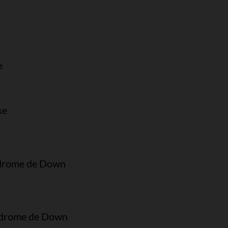
e
se
yndrome de Down
yndrome de Down