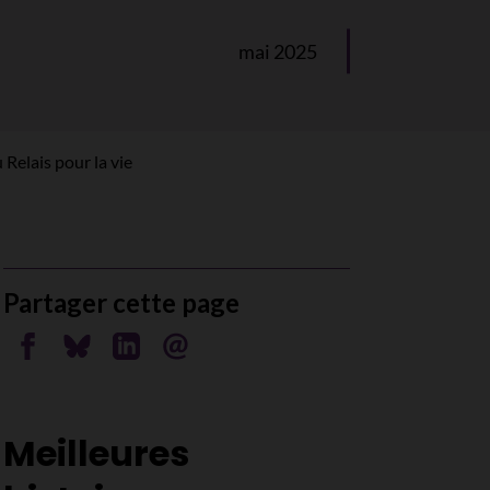
mai 2025
 Relais pour la vie
Partager cette page
Partager sur Facebook
Partager sur Bluesky
Partager sur Linkedin
Envoyer par courriel
Meilleures