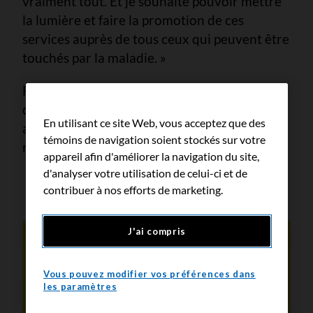
vraiment tout. Et je souhaite pouvoir mettre
la lumière et faire la promotion de ces
services auprès de tous ceux qui peuvent être
touchés par la maladie. »
Faites un don à la Société canadienne du
cancer pour permettre aux personnes
En utilisant ce site Web, vous acceptez que des
atteintes de cancer de profiter de plus de
témoins de navigation soient stockés sur votre
moments précieux avec leurs proches.
appareil afin d'améliorer la navigation du site,
d'analyser votre utilisation de celui-ci et de
contribuer à nos efforts de marketing.
J'ai compris
Vous pouvez modifier vos préférences dans
les paramètres