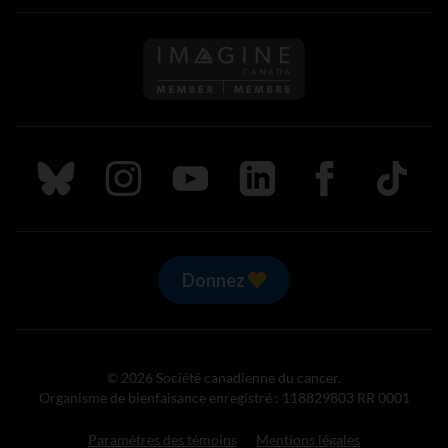
Suivez nous sur Bluesky
Suivez nous sur Instagram
Suivez nous sur Youtube
Suivez nous sur LinkedIn
Suivez nous sur
TikTok
Donnez
© 2026 Société canadienne du cancer.
Organisme de bienfaisance enregistré : 118829803 RR 0001
Paramètres des témoins
Mentions légales