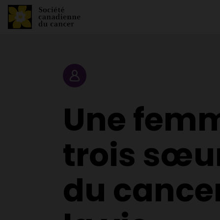
Portrait
Une fem
trois sœu
du cancer