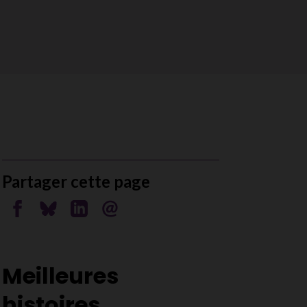
Partager cette page
Partager sur Facebook
Partager sur Bluesky
Partager sur Linkedin
Envoyer par courriel
Meilleures
histoires