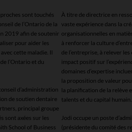
 proches sont touchés
À titre de directrice en res
onseil de l’Ontario de la
vaste expérience dans la cré
n 2019 afin de soutenir
organisationnelles en matiè
liser pour aider les
à renforcer la culture d’ent
vec cette maladie. Il
de l’entreprise, à relever le
de l’Ontario et du
impact positif sur l’expérien
domaines d’expertise incluen
la proposition de valeur pour
onseil d’administration
la planification de la relève e
on de soutien dentaire
talents et du capital humain.
rtners, principal groupe
s sont axées sur les
Jodi occupe un poste d’adm
mith School of Business
(présidente du comité des r