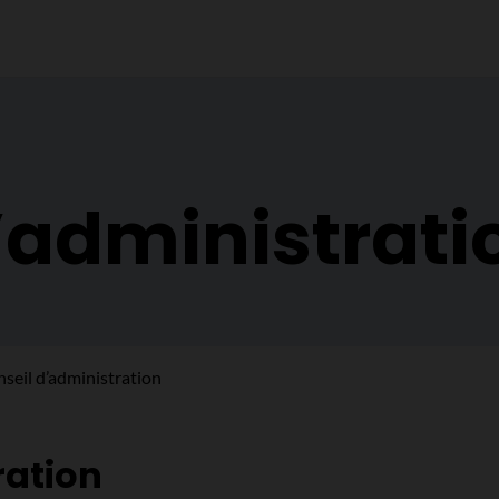
’administrati
seil d’administration
ration