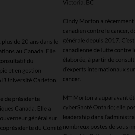
Victoria, BC
Cindy Morton a récemment pr
canadien contre le cancer, do
générale depuis 2017. C’est
 plus de 20 ans dans le
canadienne de lutte contre l
ations au Canada. Elle
élaborée, à partir de consult
onsultatif du
d’experts internationaux sur 
ie et en gestion
cancer.
à l’Université Carleton.
M
Morton a auparavant été 
me
te de présidente
cyberSanté Ontario; elle po
iques Canada. Elle a
leadership dans l’administr
gouverneur général sur
nombreux postes de sous-mi
té coprésidente du Comité