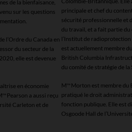
Colombie-Britannique. Elle a
mes de la bienfaisance,
principale et chef du conten
evenu sur les questions
sécurité professionnelle et 
lementation.
du travail, et a fait partie d
l’Institut de radioprotecti
de l’Ordre du Canada en
est actuellement membre du 
essor du secteur de la
British Columbia Infrastruc
2020, elle est devenue
du comité de stratégie de la
M
Morton est membre du 
maîtrise en économie
me
pratiqué le droit administrat
M
Pearson a aussi reçu
me
fonction publique. Elle est d
rsité Carleton et de
Osgoode Hall de l’Universit