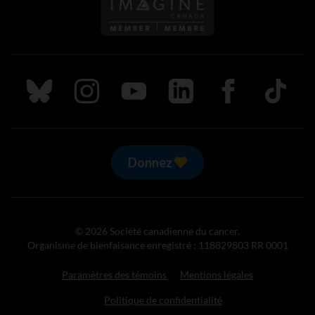
Suivez nous sur Bluesky
Suivez nous sur Instagram
Suivez nous sur Youtube
Suivez nous sur LinkedIn
Suivez nous sur
TikTok
Donnez
© 2026 Société canadienne du cancer.
Organisme de bienfaisance enregistré : 118829803 RR 0001
Paramètres des témoins
Mentions légales
Politique de confidentialité