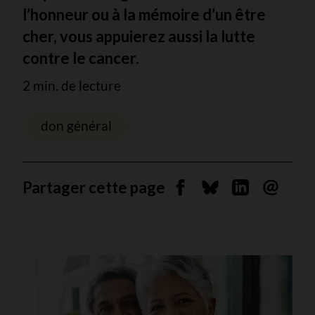
l’honneur ou à la mémoire d’un être
cher, vous appuierez aussi la lutte
contre le cancer.
2 min. de lecture
don général
Partager cette page
Partager sur Facebook
Partager sur Blues
Partager sur 
Envoyer 