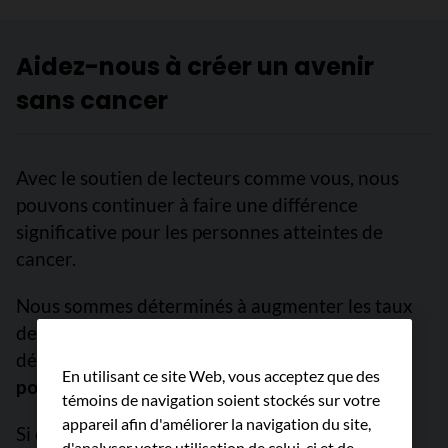
Aidez-nous à créer un avenir
sans cancer
Avec le soutien de lecteurs comme vous, nous
pouvons continuer à faire une différence
significative pour les personnes atteintes de
cancer.
Nous sommes déterminés à augmenter les taux
de survie, à freiner le cancer avant qu’il ne se
développe et à améliorer des vies.
Mais nous ne
En utilisant ce site Web, vous acceptez que des
pouvons pas y arriver sans vous.
témoins de navigation soient stockés sur votre
appareil afin d'améliorer la navigation du site,
Si chaque personne qui lit ce message donnait
d'analyser votre utilisation de celui-ci et de