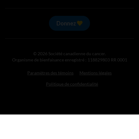
Donnez
© 2026 Société canadienne du cancer.
Organisme de bienfaisance enregistré : 118829803 RR 0001
Paramètres des témoins
Mentions légales
Politique de confidentialité