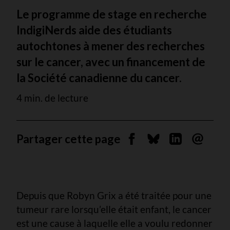
Le programme de stage en recherche
IndigiNerds aide des étudiants
autochtones à mener des recherches
sur le cancer, avec un financement de
la Société canadienne du cancer.
4 min. de lecture
Partager cette page
Partager sur Facebook
Partager sur Blues
Partager sur 
Envoyer 
Depuis que Robyn Grix a été traitée pour une
tumeur rare lorsqu’elle était enfant, le cancer
est une cause à laquelle elle a voulu redonner