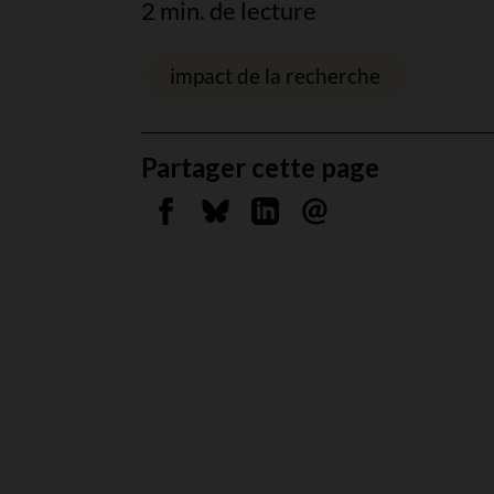
2 min. de lecture
impact de la recherche
Partager cette page
Partager sur Facebook
Partager sur Bluesky
Partager sur Linkedin
Envoyer par courrie