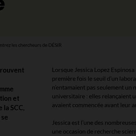
e
trez les chercheurs de DÉSIR
trouvent
Lorsque Jessica Lopez Espinosa e
première fois le seuil d’un labor
n’entamaient pas seulement un n
ramme
universitaire : elles relançaient
tion et
avaient commencée avant leur ar
e la SCC,
 se
Jessica est l’une des nombreuses
une occasion de recherche scient