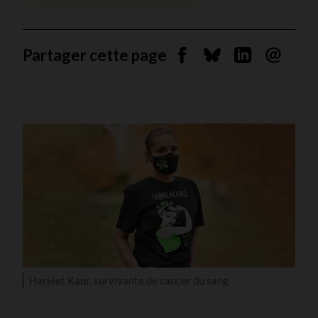
Partager cette page
Partager sur Facebook
Partager sur Blues
Partager sur 
Envoyer 
Harjeet Kaur, survivante de cancer du sang