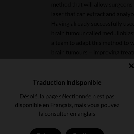
method that will allow surgeons 
laser that can extract and analyz
Having already successfully used
brain tumour called medulloblas
a team to adapt this method to w
brain tumours – improving treatm
with brain cancer.
Traduction indisponible
 un avenir sans
Désolé, la page sélectionnée n'est pas
disponible en Français, mais vous pouvez
la consulter en anglais