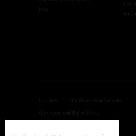
C’est 
FAQ
Nos p
Carrières
Politique rédactionnelle
Non-responsabilité médicale
Politique relative aux hyperliens