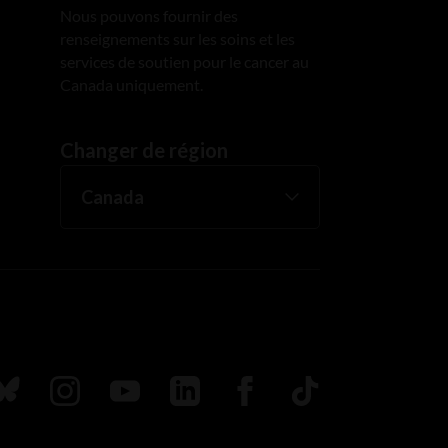
Nous pouvons fournir des
renseignements sur les soins et les
services de soutien pour le cancer au
Canada uniquement.
Changer de région
uivez nous sur Bluesky
Suivez nous sur Instagram
Suivez nous sur Youtube
Suivez nous sur LinkedIn
Suivez nous sur Faceboo
TikTok