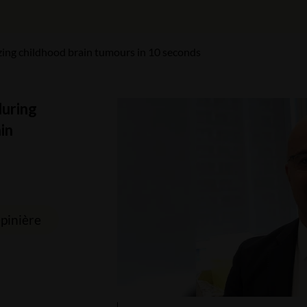
ing childhood brain tumours in 10 seconds
during
in
épinière