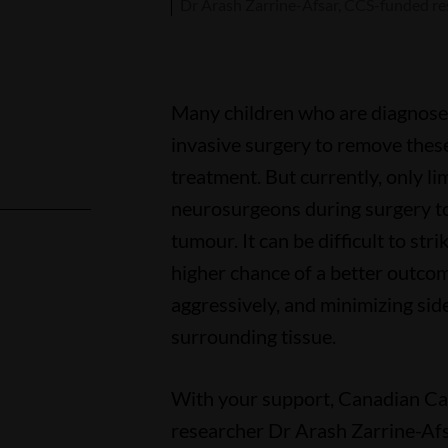
Dr Arash Zarrine-Afsar, CCS-funded re
Many children who are diagnose
invasive surgery to remove these
treatment. But currently, only li
neurosurgeons during surgery t
tumour. It can be difficult to st
higher chance of a better outc
l
aggressively, and minimizing sid
surrounding tissue.
With your support, Canadian Ca
researcher Dr Arash Zarrine-Af