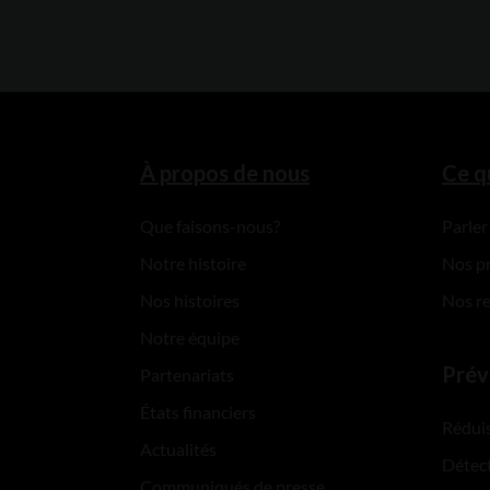
À propos de nous
Ce q
Que faisons-nous?
Parler
Notre histoire
Nos p
Nos histoires
Nos r
Notre équipe
Prév
Partenariats
États financiers
Réduis
Actualités
Détect
Communiqués de presse