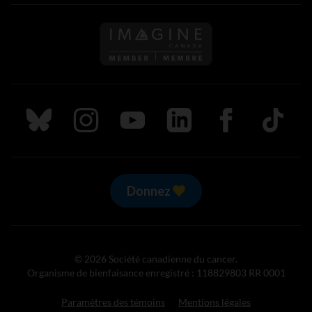
Suivez nous sur Bluesky
Suivez nous sur Instagram
Suivez nous sur Youtube
Suivez nous sur LinkedIn
Suivez nous sur
TikTok
Donnez
© 2026 Société canadienne du cancer.
Organisme de bienfaisance enregistré : 118829803 RR 0001
Paramètres des témoins
Mentions légales