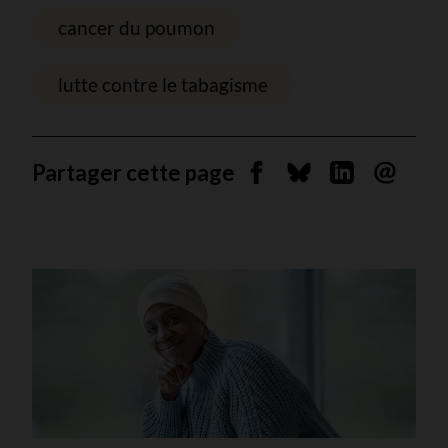
cancer du poumon
lutte contre le tabagisme
Partager cette page
Partager sur Facebook
Partager sur Blues
Partager sur 
Envoyer 