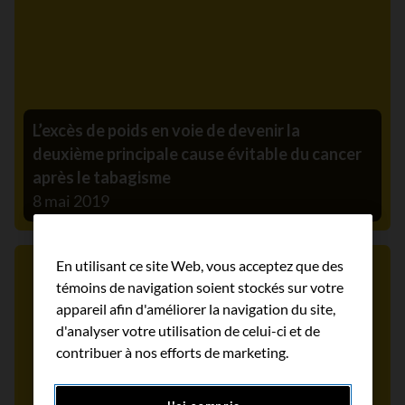
L’excès de poids en voie de devenir la
deuxième principale cause évitable du cancer
après le tabagisme
8 mai 2019
En utilisant ce site Web, vous acceptez que des
Communiqué de presse
témoins de navigation soient stockés sur votre
appareil afin d'améliorer la navigation du site,
d'analyser votre utilisation de celui-ci et de
contribuer à nos efforts de marketing.