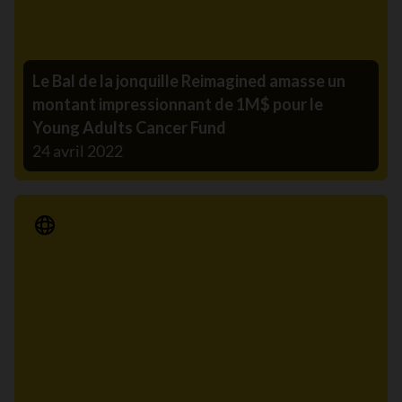
Le Bal de la jonquille Reimagined amasse un
montant impressionnant de 1M$ pour le
Young Adults Cancer Fund
24 avril 2022
Communiqué de presse