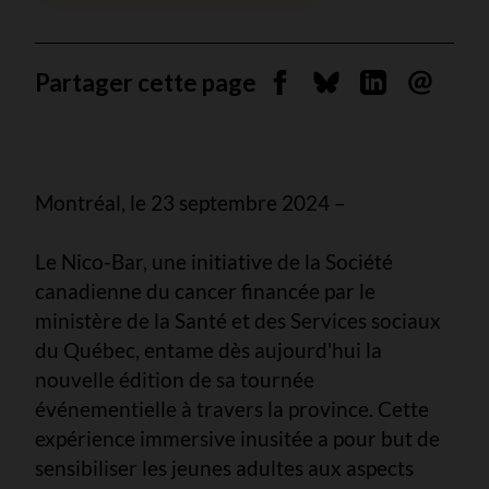
Partager cette page
Partager sur Facebook
Partager sur Blues
Partager sur 
Envoyer 
Montréal, le 23 septembre 2024 –
Le Nico-Bar, une initiative de la Société
canadienne du cancer financée par le
ministère de la Santé et des Services sociaux
du Québec, entame dès aujourd'hui la
nouvelle édition de sa tournée
événementielle à travers la province. Cette
expérience immersive inusitée a pour but de
sensibiliser les jeunes adultes aux aspects