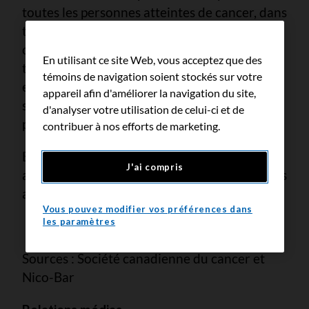
toutes les personnes atteintes de cancer, dans
tout le Canada et pour tous les types de
cancer. Avec le soutien des personnes
En utilisant ce site Web, vous acceptez que des
touchées, des sympathisants, des donateurs
témoins de navigation soient stockés sur votre
et des bénévoles, nous créons un avenir plus
appareil afin d'améliorer la navigation du site,
sain. Nous avons tous un rôle à jouer. Ça
d'analyser votre utilisation de celui-ci et de
prend une société pour agir contre le cancer.
contribuer à nos efforts de marketing.
Ensemble, agissons contre le cancer. Appelez
J'ai compris
au 1 888 939-3333 ou visitez
cancer.ca
dès
aujourd’hui.
Vous pouvez modifier vos préférences dans
les paramètres
- 30 -
Sources : Société canadienne du cancer et
Nico-Bar