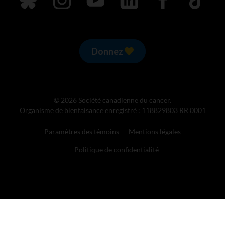
Donnez
© 2026 Société canadienne du cancer.
Organisme de bienfaisance enregistré : 118829803 RR 0001
Paramètres des témoins
Mentions légales
Politique de confidentialité