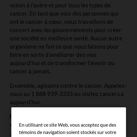
océan à l’autre et pour tous les types de
cancer. En tant que voix des personnes qui
ont le cancer à cœur, nous travaillons de
concert avec les gouvernements pour créer
une société en meilleure santé. Aucun autre
organisme ne fait ce que nous faisons pour
faire en sorte d’améliorer des vies
aujourd’hui et de transformer l’avenir du
cancer à jamais.
Ensemble, agissons contre le cancer. Appelez-
nous au 1 888 939-3333 ou visitez cancer.ca
aujourd’hui.
Pour de plus amples renseignements,
veuillez communiquer avec :
En utilisant ce site Web, vous acceptez que des
témoins de navigation soient stockés sur votre
Jack-Malcolm Samedi