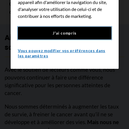
appareil afin d'améliorer la navigation du site,
Gestionnaire, Communications
d'analyser votre utilisation de celui-ci et de
647 614-9726
contribuer à nos efforts de marketing.
J'ai compris
Aidez-nous à créer un avenir
sans cancer
Vous pouvez modifier vos préférences dans
les paramètres
Avec le soutien de lecteurs comme vous, nous
pouvons continuer à faire une différence
significative pour les personnes atteintes de
cancer.
Nous sommes déterminés à augmenter les taux
de survie, à freiner le cancer avant qu’il ne se
développe et à améliorer des vies.
Mais nous ne