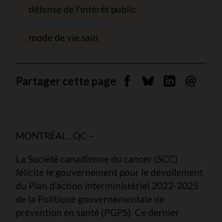
défense de l’intérêt public
mode de vie sain
Partager cette page
Partager sur Facebook
Partager sur Blues
Partager sur 
Envoyer 
MONTRÉAL , QC –
La Société canadienne du cancer (SCC)
félicite le gouvernement pour le dévoilement
du Plan d’action interministériel 2022-2025
de la Politique gouvernementale de
prévention en santé (PGPS). Ce dernier