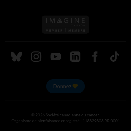
Suivez nous sur Bluesky
Suivez nous sur Instagram
Suivez nous sur Youtube
Suivez nous sur LinkedIn
Suivez nous sur
TikTok
Donnez
© 2026 Société canadienne du cancer.
Organisme de bienfaisance enregistré : 118829803 RR 0001