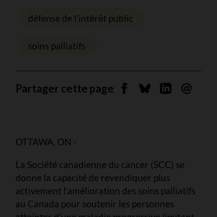
défense de l’intérêt public
soins palliatifs
Partager cette page
Partager sur Facebook
Partager sur Blues
Partager sur 
Envoyer 
OTTAWA, ON -
La Société canadienne du cancer (SCC) se
donne la capacité de revendiquer plus
activement l’amélioration des soins palliatifs
au Canada pour soutenir les personnes
atteintes d’une maladie progressive limitant