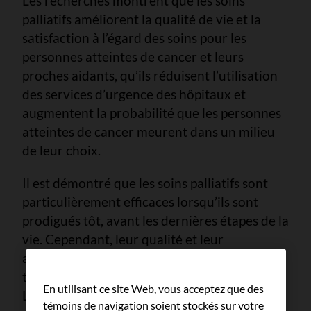
Les recherches montrent que les soins
palliatifs améliorent la qualité de vie et la
satisfaction à l’égard des soins pour les
personnes atteintes de cancer et leurs
proches aidants, qu’ils réduisent l’utilisation
des services d’urgence des hôpitaux et
augmentent la probabilité que les personnes
atteintes de cancer meurent dans un milieu
de leur choix.
Il est démontré que les soins palliatifs sont
particulièrement efficaces lorsqu’ils sont
prodigués tôt, avant les dernières étapes de la
vie. Cependant, leur qualité et leur
accessibilité varient d’une province et d’un
territoire à l’autre, et à l’intérieur de ceux-ci.
En utilisant ce site Web, vous acceptez que des
L’accessibilité et l’offre des soins ne sont pas
témoins de navigation soient stockés sur votre