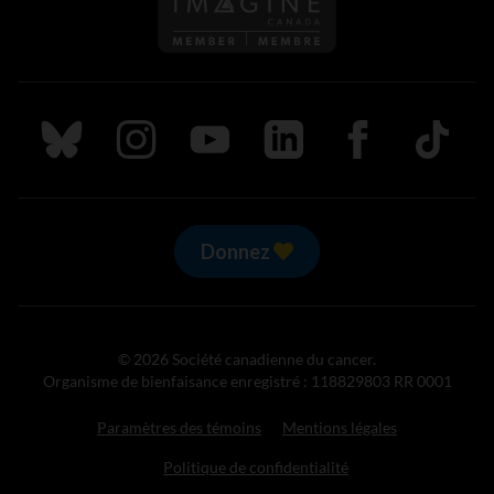
Suivez nous sur Bluesky
Suivez nous sur Instagram
Suivez nous sur Youtube
Suivez nous sur LinkedIn
Suivez nous sur
TikTok
Donnez
© 2026 Société canadienne du cancer.
Organisme de bienfaisance enregistré : 118829803 RR 0001
Paramètres des témoins
Mentions légales
Politique de confidentialité